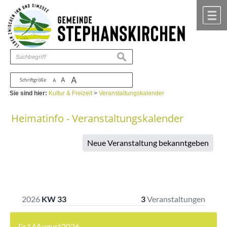
Zum Inhalt
,
zur Navigation
oder
zur Startseite
springen.
chließen
M
suchen
A
A
Schriftgröße
A
Sie sind hier:
Kultur & Freizeit
>
Veranstaltungskalender
Heimatinfo - Veranstaltungskalender