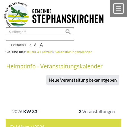
Zum Inhalt
,
zur Navigation
oder
zur Startseite
springen.
chließen
M
suchen
A
A
Schriftgröße
A
Sie sind hier:
Kultur & Freizeit
>
Veranstaltungskalender
Heimatinfo - Veranstaltungskalender