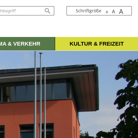
A
suchen
Schriftgröße
A
A
IMA & VERKEHR
KULTUR & FREIZEIT