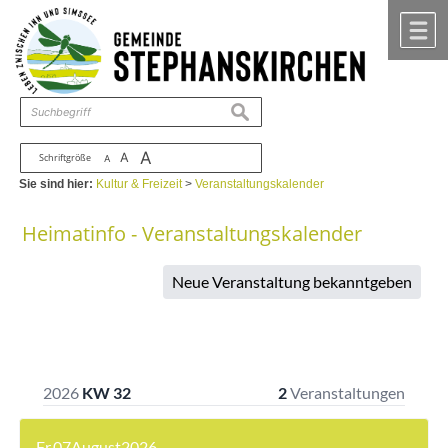
Zum Inhalt
,
zur Navigation
oder
zur Startseite
springen.
chließen
M
suchen
A
A
Schriftgröße
A
Sie sind hier:
Kultur & Freizeit
>
Veranstaltungskalender
Heimatinfo - Veranstaltungskalender