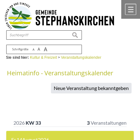
Zum Inhalt
,
zur Navigation
oder
zur Startseite
springen.
chließen
M
suchen
A
A
Schriftgröße
A
Sie sind hier:
Kultur & Freizeit
>
Veranstaltungskalender
Heimatinfo - Veranstaltungskalender