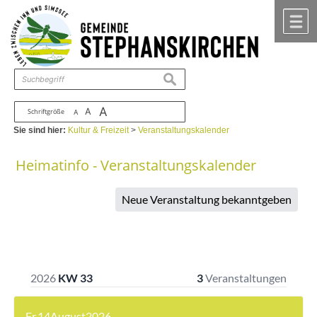
Zum Inhalt
,
zur Navigation
oder
zur Startseite
springen.
chließen
M
suchen
A
A
Schriftgröße
A
Sie sind hier:
Kultur & Freizeit
>
Veranstaltungskalender
Heimatinfo - Veranstaltungskalender