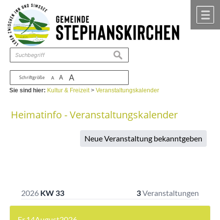
Zum Inhalt
,
zur Navigation
oder
zur Startseite
springen.
chließen
M
suchen
A
A
Schriftgröße
A
Sie sind hier:
Kultur & Freizeit
>
Veranstaltungskalender
Heimatinfo - Veranstaltungskalender