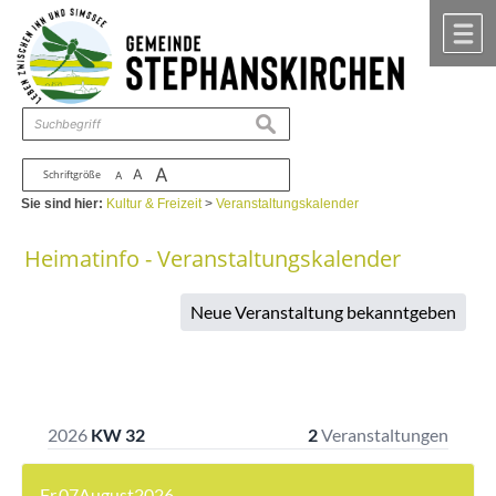
Zum Inhalt
,
zur Navigation
oder
zur Startseite
springen.
chließen
M
suchen
A
A
Schriftgröße
A
Sie sind hier:
Kultur & Freizeit
>
Veranstaltungskalender
Heimatinfo - Veranstaltungskalender