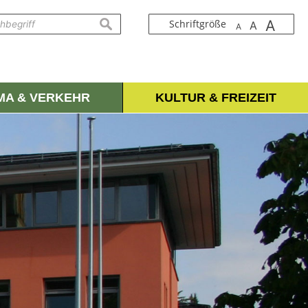
A
suchen
Schriftgröße
A
A
IMA & VERKEHR
KULTUR & FREIZEIT