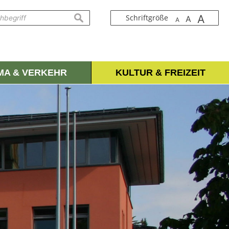
A
suchen
Schriftgröße
A
A
IMA & VERKEHR
KULTUR & FREIZEIT