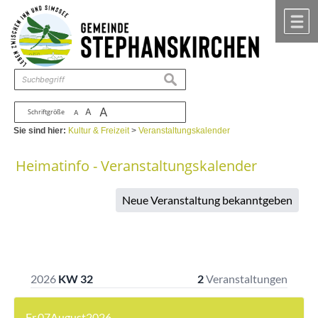
Zum Inhalt
,
zur Navigation
oder
zur Startseite
springen.
chließen
M
suchen
A
A
Schriftgröße
A
Sie sind hier:
Kultur & Freizeit
>
Veranstaltungskalender
Heimatinfo - Veranstaltungskalender