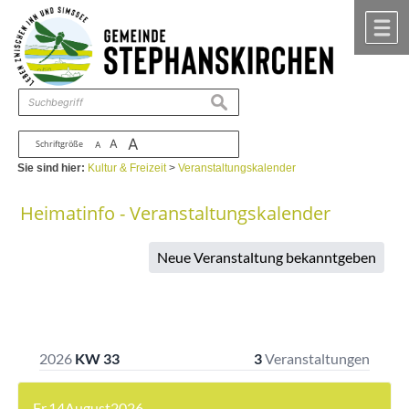
Zum Inhalt
,
zur Navigation
oder
zur Startseite
springen.
chließen
M
suchen
A
A
Schriftgröße
A
Sie sind hier:
Kultur & Freizeit
>
Veranstaltungskalender
Heimatinfo - Veranstaltungskalender