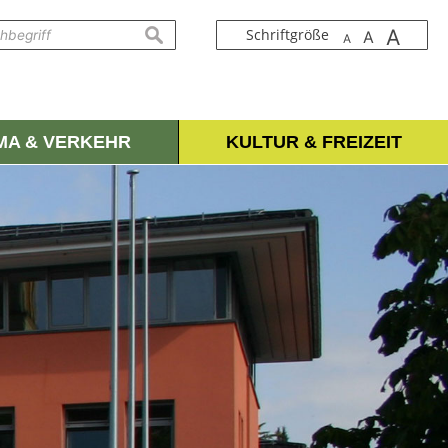
A
suchen
Schriftgröße
A
A
IMA & VERKEHR
KULTUR & FREIZEIT