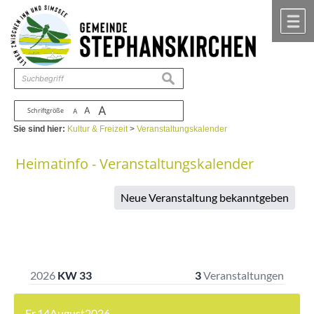
Zum Inhalt
,
zur Navigation
oder
zur Startseite
springen.
chließen
M
suchen
A
A
Schriftgröße
A
Sie sind hier:
Kultur & Freizeit
>
Veranstaltungskalender
Heimatinfo - Veranstaltungskalender