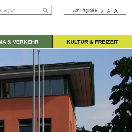
A
suchen
Schriftgröße
A
A
IMA & VERKEHR
KULTUR & FREIZEIT