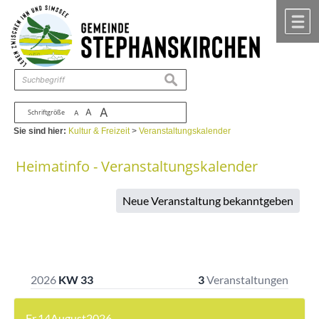
Zum Inhalt
,
zur Navigation
oder
zur Startseite
springen.
chließen
M
suchen
A
A
Schriftgröße
A
Sie sind hier:
Kultur & Freizeit
>
Veranstaltungskalender
Heimatinfo - Veranstaltungskalender