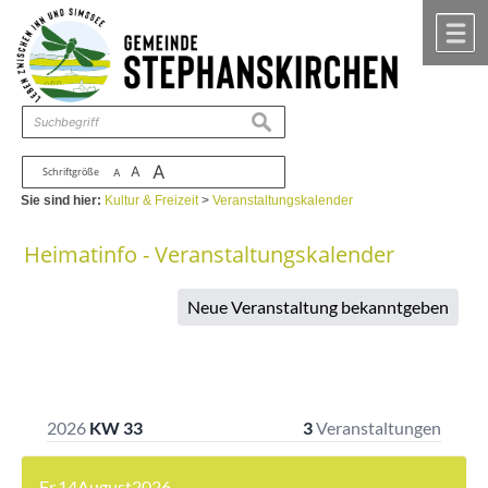
Zum Inhalt
,
zur Navigation
oder
zur Startseite
springen.
chließen
M
suchen
A
A
Schriftgröße
A
Sie sind hier:
Kultur & Freizeit
>
Veranstaltungskalender
Heimatinfo - Veranstaltungskalender