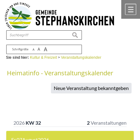
Zum Inhalt
,
zur Navigation
oder
zur Startseite
springen.
chließen
M
suchen
A
A
Schriftgröße
A
Sie sind hier:
Kultur & Freizeit
>
Veranstaltungskalender
Heimatinfo - Veranstaltungskalender