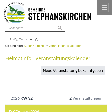
Zum Inhalt
,
zur Navigation
oder
zur Startseite
springen.
chließen
M
suchen
A
A
Schriftgröße
A
Sie sind hier:
Kultur & Freizeit
>
Veranstaltungskalender
Heimatinfo - Veranstaltungskalender