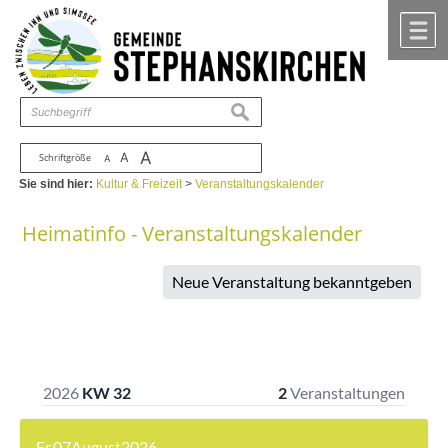
Zum Inhalt
,
zur Navigation
oder
zur Startseite
springen.
chließen
M
suchen
A
A
Schriftgröße
A
Sie sind hier:
Kultur & Freizeit
>
Veranstaltungskalender
Heimatinfo - Veranstaltungskalender