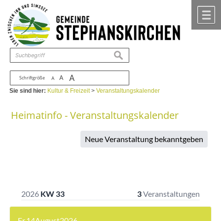
Zum Inhalt
,
zur Navigation
oder
zur Startseite
springen.
chließen
M
suchen
A
A
Schriftgröße
A
Sie sind hier:
Kultur & Freizeit
>
Veranstaltungskalender
Heimatinfo - Veranstaltungskalender