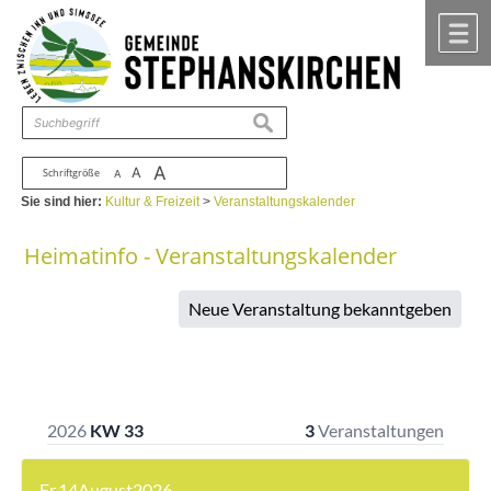
Zum Inhalt
,
zur Navigation
oder
zur Startseite
springen.
chließen
M
suchen
A
A
Schriftgröße
A
Sie sind hier:
Kultur & Freizeit
>
Veranstaltungskalender
Heimatinfo - Veranstaltungskalender