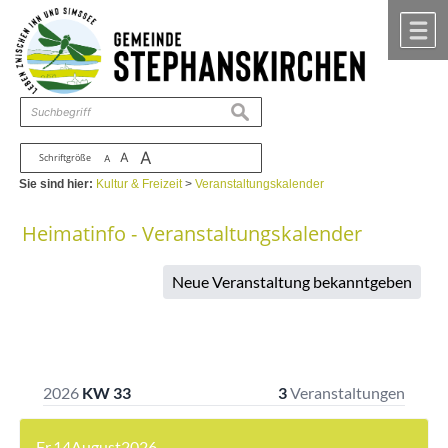
Zum Inhalt
,
zur Navigation
oder
zur Startseite
springen.
chließen
M
suchen
A
A
Schriftgröße
A
Sie sind hier:
Kultur & Freizeit
>
Veranstaltungskalender
Heimatinfo - Veranstaltungskalender