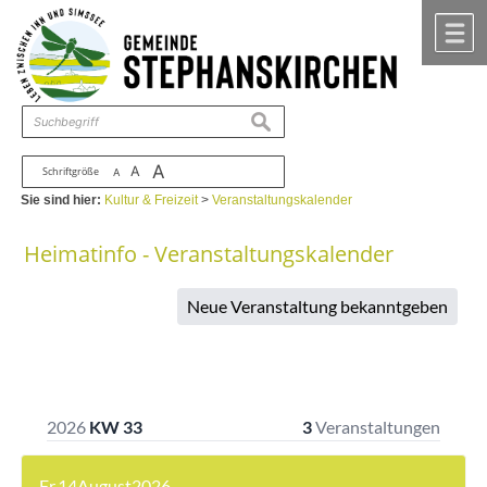
Zum Inhalt
,
zur Navigation
oder
zur Startseite
springen.
chließen
M
suchen
A
A
Schriftgröße
A
Sie sind hier:
Kultur & Freizeit
>
Veranstaltungskalender
Heimatinfo - Veranstaltungskalender