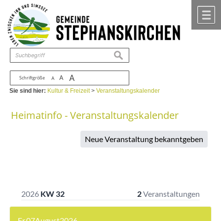
Zum Inhalt
,
zur Navigation
oder
zur Startseite
springen.
chließen
M
suchen
A
A
Schriftgröße
A
Sie sind hier:
Kultur & Freizeit
>
Veranstaltungskalender
Heimatinfo - Veranstaltungskalender