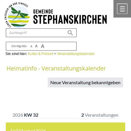
Zum Inhalt
,
zur Navigation
oder
zur Startseite
springen.
chließen
M
suchen
A
A
Schriftgröße
A
Sie sind hier:
Kultur & Freizeit
>
Veranstaltungskalender
Heimatinfo - Veranstaltungskalender