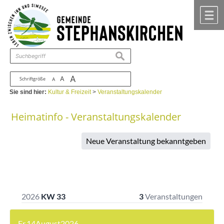
Zum Inhalt
,
zur Navigation
oder
zur Startseite
springen.
chließen
M
suchen
A
A
Schriftgröße
A
Sie sind hier:
Kultur & Freizeit
>
Veranstaltungskalender
Heimatinfo - Veranstaltungskalender