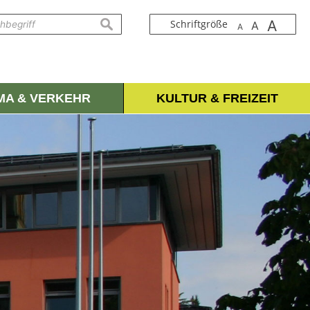
A
suchen
Schriftgröße
A
A
IMA & VERKEHR
KULTUR & FREIZEIT