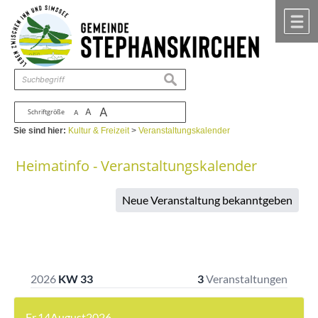
Zum Inhalt
,
zur Navigation
oder
zur Startseite
springen.
chließen
M
suchen
A
A
Schriftgröße
A
Sie sind hier:
Kultur & Freizeit
>
Veranstaltungskalender
Heimatinfo - Veranstaltungskalender