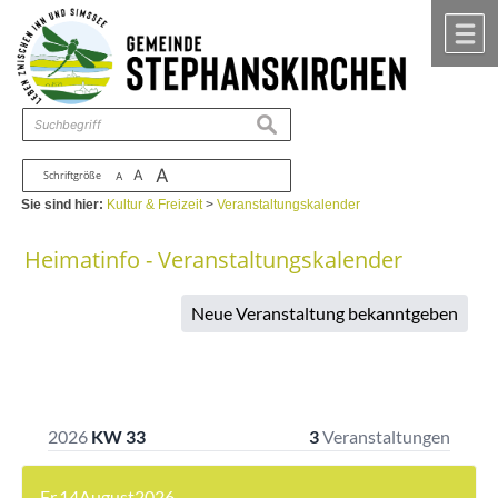
Zum Inhalt
,
zur Navigation
oder
zur Startseite
springen.
chließen
M
suchen
A
A
Schriftgröße
A
Sie sind hier:
Kultur & Freizeit
>
Veranstaltungskalender
Heimatinfo - Veranstaltungskalender