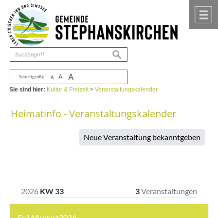
Zum Inhalt
,
zur Navigation
oder
zur Startseite
springen.
chließen
M
suchen
A
A
Schriftgröße
A
Sie sind hier:
Kultur & Freizeit
>
Veranstaltungskalender
Heimatinfo - Veranstaltungskalender