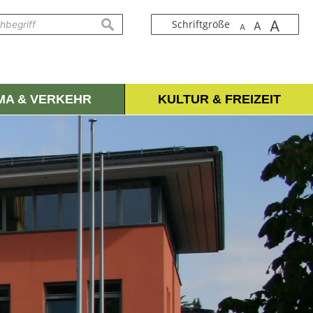
A
suchen
Schriftgröße
A
A
IMA & VERKEHR
KULTUR & FREIZEIT