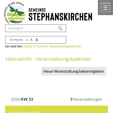
Zum Inhalt
,
zur Navigation
oder
zur Startseite
springen.
chließen
M
suchen
A
A
Schriftgröße
A
Sie sind hier:
Kultur & Freizeit
>
Veranstaltungskalender
Heimatinfo - Veranstaltungskalender