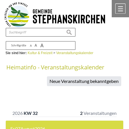
Zum Inhalt
,
zur Navigation
oder
zur Startseite
springen.
chließen
M
suchen
A
A
Schriftgröße
A
Sie sind hier:
Kultur & Freizeit
>
Veranstaltungskalender
Heimatinfo - Veranstaltungskalender