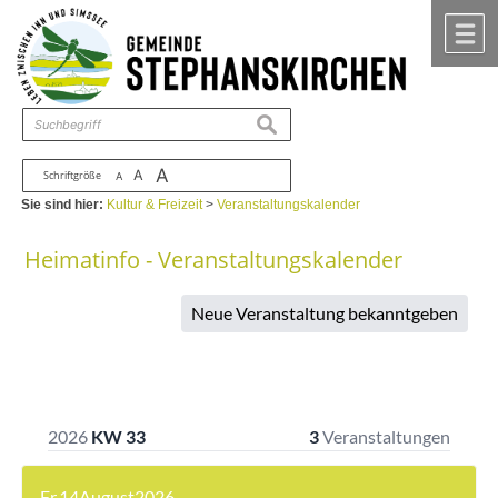
Zum Inhalt
,
zur Navigation
oder
zur Startseite
springen.
chließen
M
suchen
A
A
Schriftgröße
A
Sie sind hier:
Kultur & Freizeit
>
Veranstaltungskalender
Heimatinfo - Veranstaltungskalender