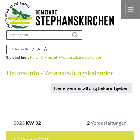
Zum Inhalt
,
zur Navigation
oder
zur Startseite
springen.
chließen
M
suchen
A
A
Schriftgröße
A
Sie sind hier:
Kultur & Freizeit
>
Veranstaltungskalender
Heimatinfo - Veranstaltungskalender