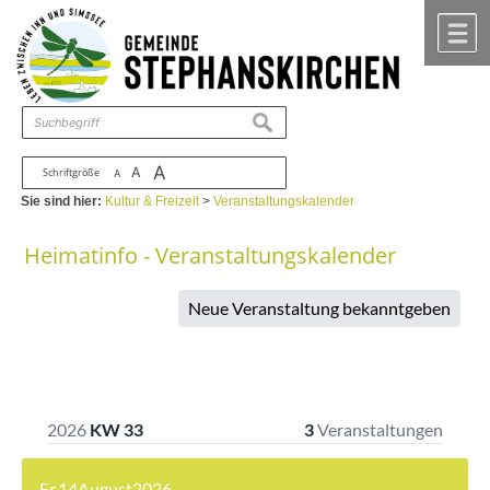
Zum Inhalt
,
zur Navigation
oder
zur Startseite
springen.
chließen
M
suchen
A
A
Schriftgröße
A
Sie sind hier:
Kultur & Freizeit
>
Veranstaltungskalender
Heimatinfo - Veranstaltungskalender