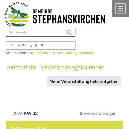
Zum Inhalt
,
zur Navigation
oder
zur Startseite
springen.
chließen
M
suchen
A
A
Schriftgröße
A
Sie sind hier:
Kultur & Freizeit
>
Veranstaltungskalender
Heimatinfo - Veranstaltungskalender