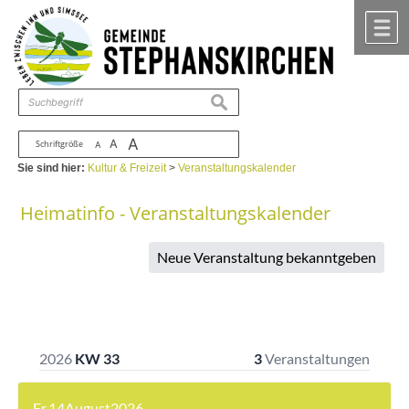
Zum Inhalt
,
zur Navigation
oder
zur Startseite
springen.
chließen
M
suchen
A
A
Schriftgröße
A
Sie sind hier:
Kultur & Freizeit
>
Veranstaltungskalender
Heimatinfo - Veranstaltungskalender