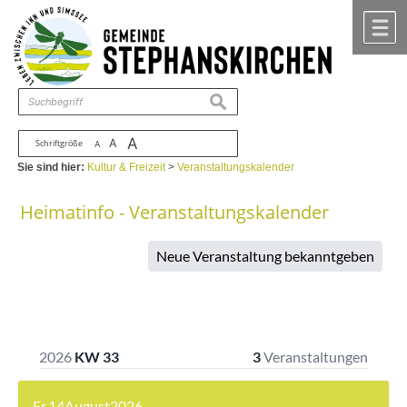
Zum Inhalt
,
zur Navigation
oder
zur Startseite
springen.
chließen
M
suchen
A
A
Schriftgröße
A
Sie sind hier:
Kultur & Freizeit
>
Veranstaltungskalender
Heimatinfo - Veranstaltungskalender