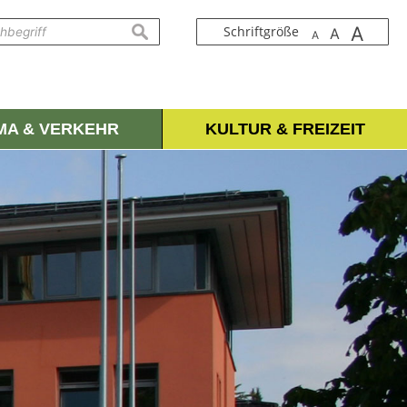
A
suchen
Schriftgröße
A
A
IMA & VERKEHR
KULTUR & FREIZEIT