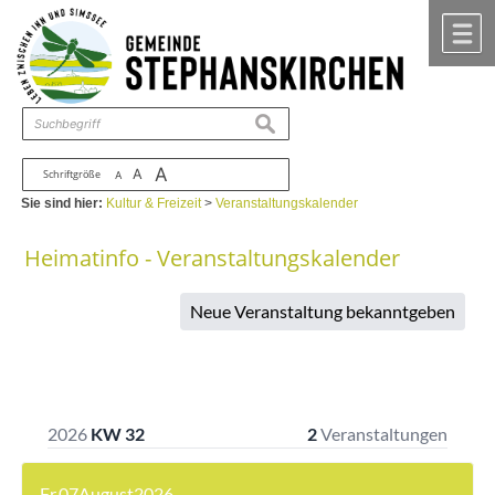
Zum Inhalt
,
zur Navigation
oder
zur Startseite
springen.
chließen
M
suchen
A
A
Schriftgröße
A
Sie sind hier:
Kultur & Freizeit
>
Veranstaltungskalender
Heimatinfo - Veranstaltungskalender