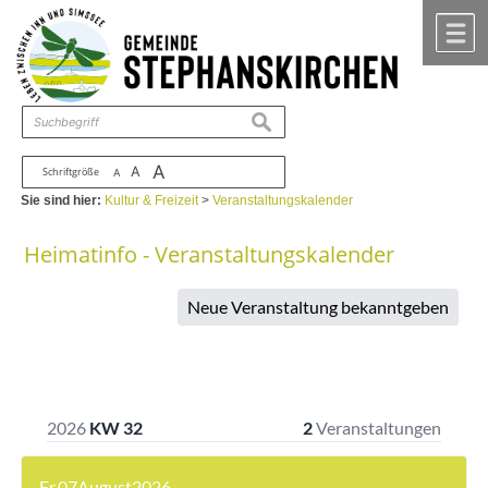
Zum Inhalt
,
zur Navigation
oder
zur Startseite
springen.
chließen
M
suchen
A
A
Schriftgröße
A
Sie sind hier:
Kultur & Freizeit
>
Veranstaltungskalender
Heimatinfo - Veranstaltungskalender