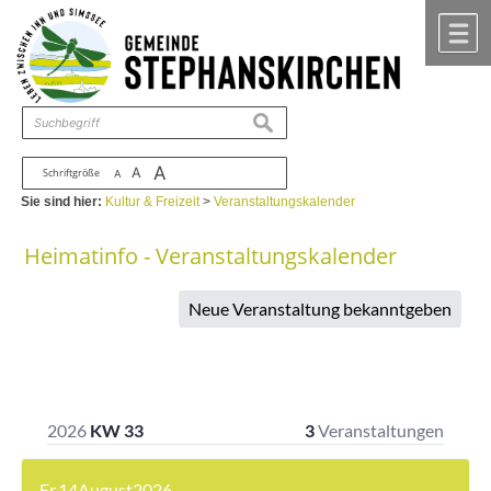
Zum Inhalt
,
zur Navigation
oder
zur Startseite
springen.
chließen
M
suchen
A
A
Schriftgröße
A
Sie sind hier:
Kultur & Freizeit
>
Veranstaltungskalender
Heimatinfo - Veranstaltungskalender