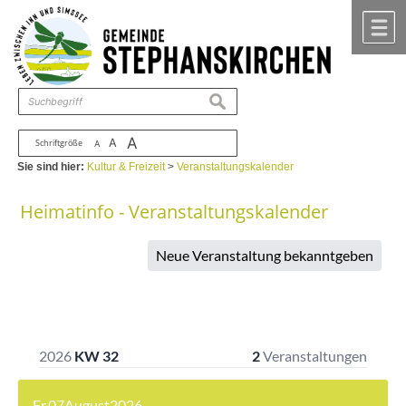
Zum Inhalt
,
zur Navigation
oder
zur Startseite
springen.
chließen
M
suchen
A
A
Schriftgröße
A
Sie sind hier:
Kultur & Freizeit
>
Veranstaltungskalender
Heimatinfo - Veranstaltungskalender