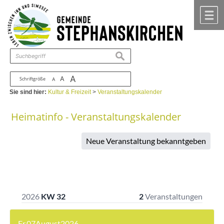
Zum Inhalt
,
zur Navigation
oder
zur Startseite
springen.
chließen
M
suchen
A
A
Schriftgröße
A
Sie sind hier:
Kultur & Freizeit
>
Veranstaltungskalender
Heimatinfo - Veranstaltungskalender