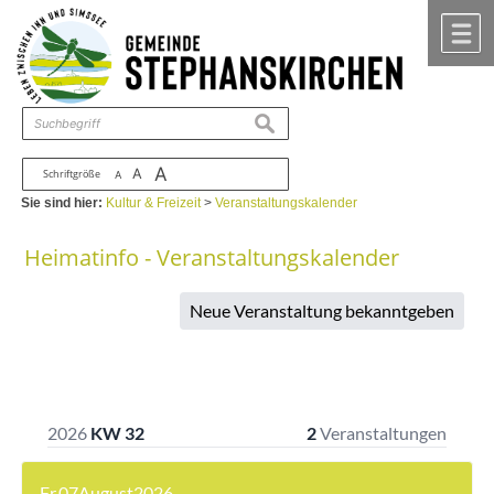
Zum Inhalt
,
zur Navigation
oder
zur Startseite
springen.
chließen
M
suchen
A
A
Schriftgröße
A
Sie sind hier:
Kultur & Freizeit
>
Veranstaltungskalender
Heimatinfo - Veranstaltungskalender