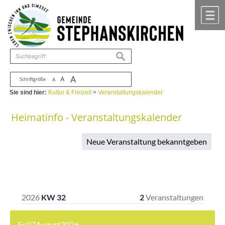
Zum Inhalt
,
zur Navigation
oder
zur Startseite
springen.
chließen
M
suchen
A
A
Schriftgröße
A
Sie sind hier:
Kultur & Freizeit
>
Veranstaltungskalender
Heimatinfo - Veranstaltungskalender