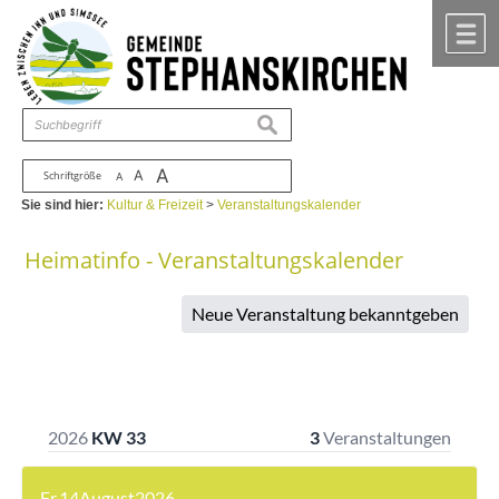
Zum Inhalt
,
zur Navigation
oder
zur Startseite
springen.
chließen
M
suchen
A
A
Schriftgröße
A
Sie sind hier:
Kultur & Freizeit
>
Veranstaltungskalender
Heimatinfo - Veranstaltungskalender