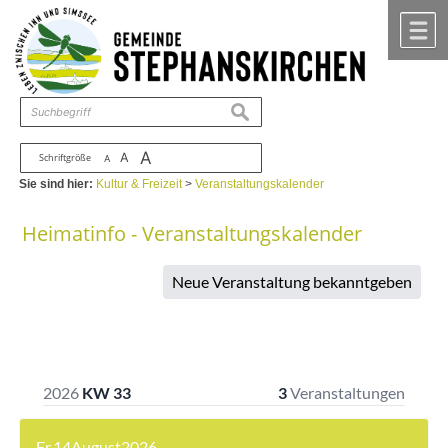
Zum Inhalt
,
zur Navigation
oder
zur Startseite
springen.
chließen
M
suchen
A
A
Schriftgröße
A
Sie sind hier:
Kultur & Freizeit
>
Veranstaltungskalender
Heimatinfo - Veranstaltungskalender